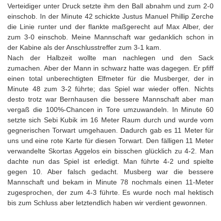
Verteidiger unter Druck setzte ihm den Ball abnahm und zum 2-0
einschob. In der Minute 42 schickte Justus Manuel Phillip Zerche
die Linie runter und der flankte maßgerecht auf Max Alber, der
zum 3-0 einschob. Meine Mannschaft war gedanklich schon in
der Kabine als der Anschlusstreffer zum 3-1 kam.
Nach der Halbzeit wollte man nachlegen und den Sack
zumachen. Aber der Mann in schwarz hatte was dagegen. Er pfiff
einen total unberechtigten Elfmeter für die Musberger, der in
Minute 48 zum 3-2 führte; das Spiel war wieder offen. Nichts
desto trotz war Bernhausen die bessere Mannschaft aber man
vergaß die 100%-Chancen in Tore umzuwandeln. In Minute 60
setzte sich Sebi Kubik im 16 Meter Raum durch und wurde vom
gegnerischen Torwart umgehauen. Dadurch gab es 11 Meter für
uns und eine rote Karte für diesen Torwart. Den fälligen 11 Meter
verwandelte Skortas Aggelos ein bisschen glücklich zu 4-2. Man
dachte nun das Spiel ist erledigt. Man führte 4-2 und spielte
gegen 10. Aber falsch gedacht. Musberg war die bessere
Mannschaft und bekam in Minute 78 nochmals einen 11-Meter
zugesprochen, der zum 4-3 führte. Es wurde noch mal hektisch
bis zum Schluss aber letztendlich haben wir verdient gewonnen.