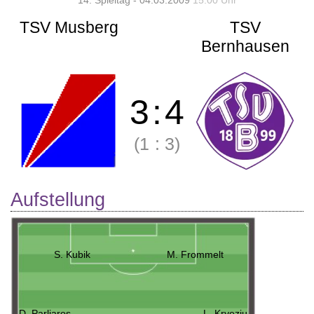
14. Spieltag - 04.03.2009
15:00 Uhr
TSV Musberg
TSV
Bernhausen
3
:
4
(1
:
3)
Aufstellung
S. Kubik
M. Frommelt
D. Parliaros
L. Kryeziu