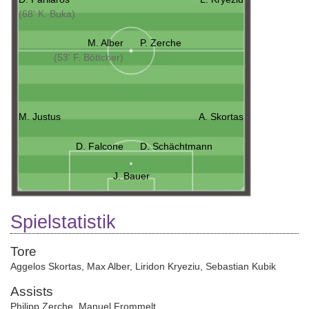
(68' K. Buka)
M. Alber
P. Zerche
(53' F. Böttcher)
M. Justus
A. Skortas
D. Falcone
D. Schächtmann
J. Bauer
Spielstatistik
Tore
Aggelos Skortas
,
Max Alber
,
Liridon Kryeziu
,
Sebastian Kubik
Assists
Philipp Zerche
,
Manuel Frommelt