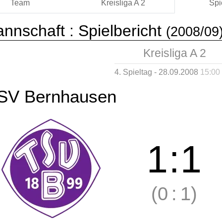
Team
Kreisliga A 2
Spi
annschaft :
Spielbericht
(2008/09
Kreisliga A 2
4. Spieltag - 28.09.2008
15:00
SV Bernhausen
1
:
1
(0
:
1)