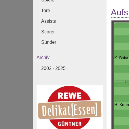
Aufs
Tore
Assists
Scorer
Sünder
Archiv
K. Buka
2002 - 2025
(8
H. Koun