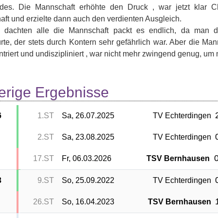
des. Die Mannschaft erhöhte den Druck , war jetzt klar Ch
ft und erzielte dann auch den verdienten Ausgleich.
zt dachten alle die Mannschaft packt es endlich, da man d
rte, der stets durch Kontern sehr gefährlich war. Aber die Man
triert und undiszipliniert , war nicht mehr zwingend genug, um n
erige Ergebnisse
6
1.ST
Sa, 26.07.2025
TV Echterdingen
2.ST
Sa, 23.08.2025
TV Echterdingen
0
17.ST
Fr, 06.03.2026
TSV Bernhausen
3
9.ST
So, 25.09.2022
TV Echterdingen
26.ST
So, 16.04.2023
TSV Bernhausen