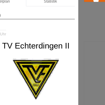
elplan
Statistik
)
 Uhr
TV Echterdingen II