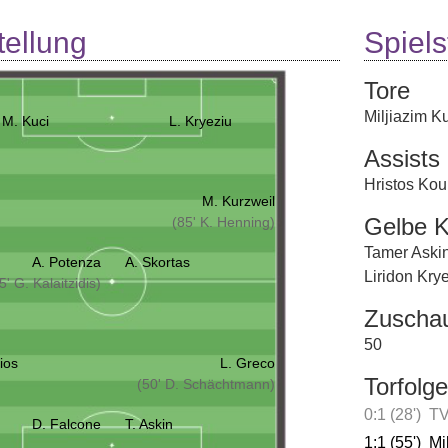
tellung
Spielst
Tore
Miljiazim K
M. Kuci
L. Kryeziu
Assists
Hristos Kou
M. Kurzweil
Gelbe K
(85' K. Henning)
Tamer Aski
A. Potenza
A. Skortas
Liridon Kry
5' G. Kalaitzidis)
Zuscha
50
ios
L. Greco
Torfolge
(50' D. Schächtmann)
0:1 (28')
TV
D. Falcone
T. Askin
1:1 (55')
Mi