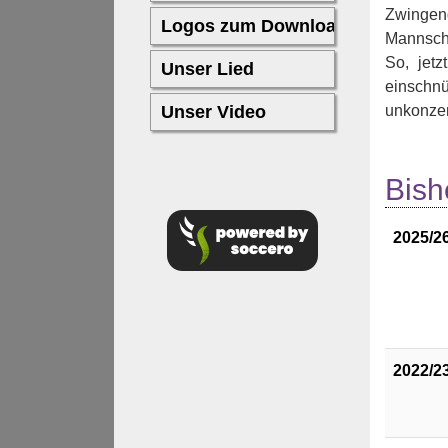
Zwingen
Mannscha
So, jet
einschnü
unkonzen
Bish
2025/2
2022/2