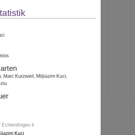
atistik
uci
nios
arten
n
,
Marc Kurzweil
,
Miljiazim Kuci
,
eziu
uer
 Echterdingen II
ljiazim Kuci