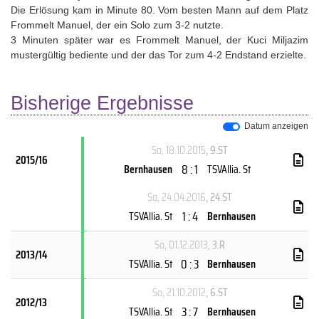
Die Erlösung kam in Minute 80. Vom besten Mann auf dem Platz
Frommelt Manuel, der ein Solo zum 3-2 nutzte.
3 Minuten später war es Frommelt Manuel, der Kuci Miljazim
mustergültig bediente und der das Tor zum 4-2 Endstand erzielte.
Bisherige Ergebnisse
Datum anzeigen
So, 18.10.2015
, 9.ST
2015/16
8 : 1
Bernhausen
TSVAllia. St
So, 24.04.2016
, 24.ST
1 : 4
TSVAllia. St
Bernhausen
So, 01.12.2013
, 3.R
2013/14
0 : 3
TSVAllia. St
Bernhausen
So, 21.10.2012
, 6.ST
2012/13
3 : 7
TSVAllia. St
Bernhausen