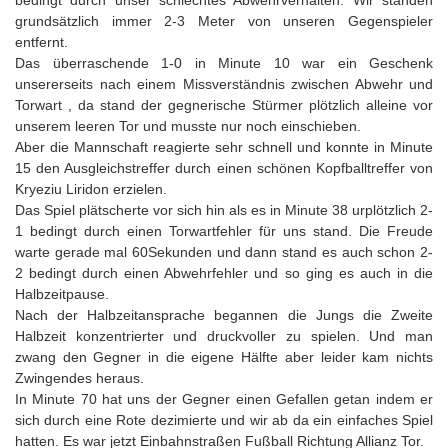
bedingt durch unser schlechtes Abwehrverhalten. Wir standen
grundsätzlich immer 2-3 Meter von unseren Gegenspieler
entfernt.
Das überraschende 1-0 in Minute 10 war ein Geschenk
unsererseits nach einem Missverständnis zwischen Abwehr und
Torwart , da stand der gegnerische Stürmer plötzlich alleine vor
unserem leeren Tor und musste nur noch einschieben.
Aber die Mannschaft reagierte sehr schnell und konnte in Minute
15 den Ausgleichstreffer durch einen schönen Kopfballtreffer von
Kryeziu Liridon erzielen.
Das Spiel plätscherte vor sich hin als es in Minute 38 urplötzlich 2-
1 bedingt durch einen Torwartfehler für uns stand. Die Freude
warte gerade mal 60Sekunden und dann stand es auch schon 2-
2 bedingt durch einen Abwehrfehler und so ging es auch in die
Halbzeitpause.
Nach der Halbzeitansprache begannen die Jungs die Zweite
Halbzeit konzentrierter und druckvoller zu spielen. Und man
zwang den Gegner in die eigene Hälfte aber leider kam nichts
Zwingendes heraus.
In Minute 70 hat uns der Gegner einen Gefallen getan indem er
sich durch eine Rote dezimierte und wir ab da ein einfaches Spiel
hatten. Es war jetzt Einbahnstraßen Fußball Richtung Allianz Tor.