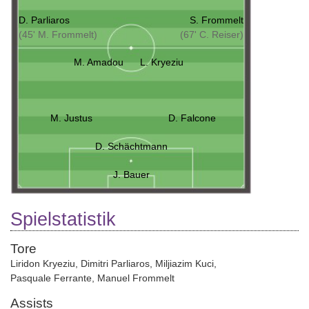
D. Parliaros
S. Frommelt
(45' M. Frommelt)
(67' C. Reiser)
M. Amadou
L. Kryeziu
M. Justus
D. Falcone
D. Schächtmann
J. Bauer
Spielstatistik
Tore
Liridon Kryeziu
,
Dimitri Parliaros
,
Miljiazim Kuci
,
Pasquale Ferrante
,
Manuel Frommelt
Assists