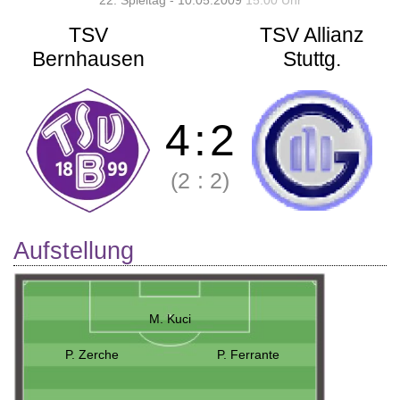
22. Spieltag - 10.05.2009
15:00 Uhr
TSV
TSV Allianz
Bernhausen
Stuttg.
4
:
2
(2
:
2)
Aufstellung
M. Kuci
P. Zerche
P. Ferrante