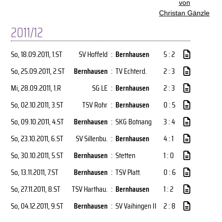
von
Christan Gänzle
2011/12
So, 18.09.2011
, 1.ST
SV Hoffeld
:
Bernhausen
5 : 2
So, 25.09.2011
, 2.ST
Bernhausen
:
TV Echterd.
2 : 3
Mi, 28.09.2011
, 1.R
SG LE
:
Bernhausen
2 : 3
So, 02.10.2011
, 3.ST
TSV Rohr
:
Bernhausen
0 : 5
So, 09.10.2011
, 4.ST
Bernhausen
:
SKG Botnang
3 : 4
So, 23.10.2011
, 6.ST
SV Sillenbu.
:
Bernhausen
4 : 1
So, 30.10.2011
, 5.ST
Bernhausen
:
Stetten
1 : 0
So, 13.11.2011
, 7.ST
Bernhausen
:
TSV Platt.
0 : 6
So, 27.11.2011
, 8.ST
TSV Harthau.
:
Bernhausen
1 : 2
So, 04.12.2011
, 9.ST
Bernhausen
:
SV Vaihingen II
2 : 8