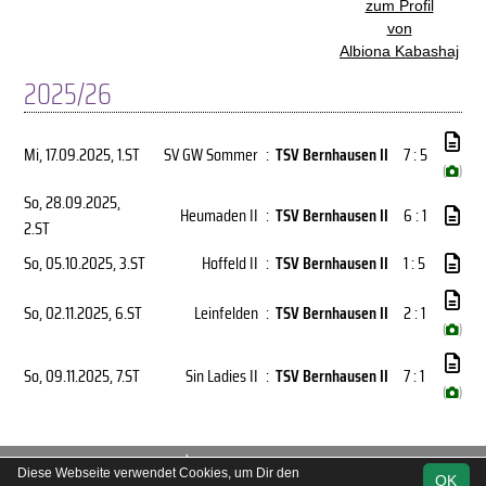
zum Profil
von
Albiona Kabashaj
2025/26
Mi, 17.09.2025
, 1.ST
SV GW Sommer
:
TSV Bernhausen II
7 : 5
(
)
So, 28.09.2025
,
Heumaden II
:
TSV Bernhausen II
6 : 1
2.ST
So, 05.10.2025
, 3.ST
Hoffeld II
:
TSV Bernhausen II
1 : 5
So, 02.11.2025
, 6.ST
Leinfelden
:
TSV Bernhausen II
2 : 1
(
)
So, 09.11.2025
, 7.ST
Sin Ladies II
:
TSV Bernhausen II
7 : 1
(
)
soccero.de
Diese Webseite verwendet Cookies, um Dir den
OK
© 2006 - 2026