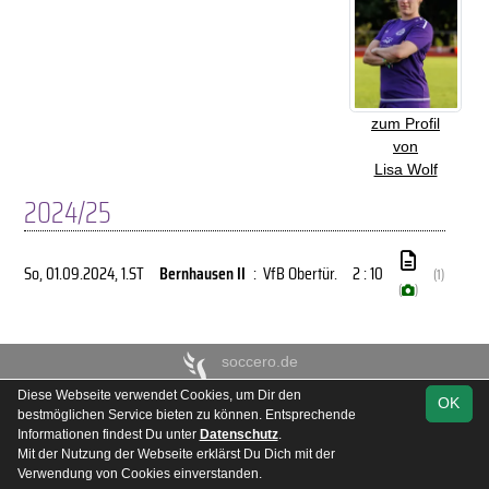
zum Profil
von
Lisa Wolf
2024/25
So, 01.09.2024
, 1.ST
Bernhausen II
:
VfB Obertür.
2 : 10
(1)
(
)
soccero.de
© 2006 - 2026
Diese Webseite verwendet Cookies, um Dir den
OK
Besucherstatistik
Kontakt
Impressum
Geburtstage
bestmöglichen Service bieten zu können. Entsprechende
Informationen findest Du unter
Datenschutz
.
Datenschutz
Mit der Nutzung der Webseite erklärst Du Dich mit der
Verwendung von Cookies einverstanden.