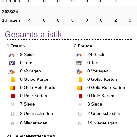
2.Frauen
17
0
0
0
0
0
2
1
2023/24
1.Frauen
4
0
0
0
0
0
2
0
Gesamtstatistik
1.Frauen
2.Frauen
9
Spiele
24
Spiele
0
Tore
0
Tore
0
Vorlagen
0
Vorlagen
0
Gelbe Karten
0
Gelbe Karten
0
Gelb-Rote Karten
0
Gelb-Rote Karten
0
Rote Karten
0
Rote Karten
7 Siege
3 Siege
S
S
2 Unentschieden
2 Unentschieden
U
U
8 Niederlagen
19 Niederlagen
N
N
ALLE MANNSCHAFTEN