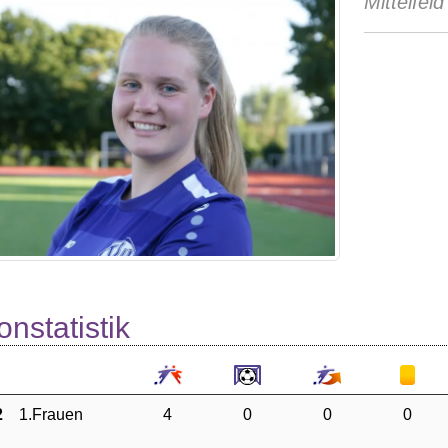
Mittelfeld
onstatistik
2
1.Frauen
4
0
0
0