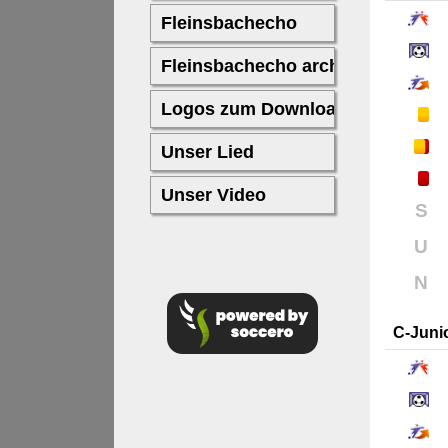
S
U
N
C-Juni