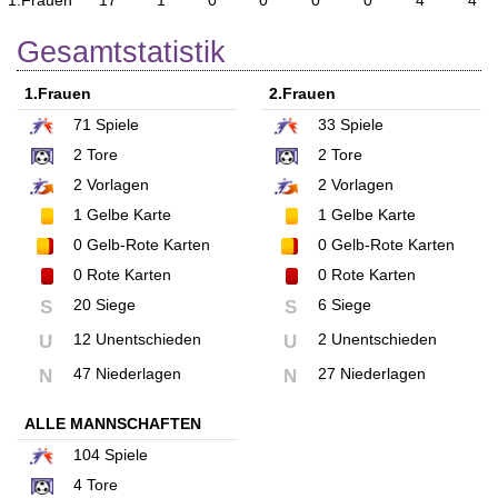
1.Frauen
17
1
0
0
0
0
4
4
Gesamtstatistik
1.Frauen
2.Frauen
71
Spiele
33
Spiele
2
Tore
2
Tore
2
Vorlagen
2
Vorlagen
1
Gelbe Karte
1
Gelbe Karte
0
Gelb-Rote Karten
0
Gelb-Rote Karten
0
Rote Karten
0
Rote Karten
20 Siege
6 Siege
S
S
12 Unentschieden
2 Unentschieden
U
U
47 Niederlagen
27 Niederlagen
N
N
ALLE MANNSCHAFTEN
104
Spiele
4
Tore