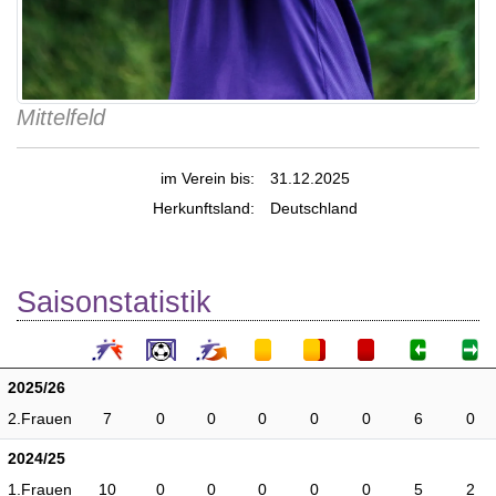
Mittelfeld
im Verein bis:
31.12.2025
Herkunftsland:
Deutschland
Saisonstatistik
2025/26
2.Frauen
7
0
0
0
0
0
6
0
2024/25
1.Frauen
10
0
0
0
0
0
5
2