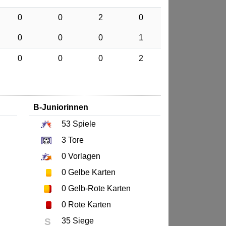
0
0
2
0
0
0
0
1
0
0
0
2
B-Juniorinnen
53
Spiele
3
Tore
0
Vorlagen
0
Gelbe Karten
0
Gelb-Rote Karten
0
Rote Karten
S
35 Siege