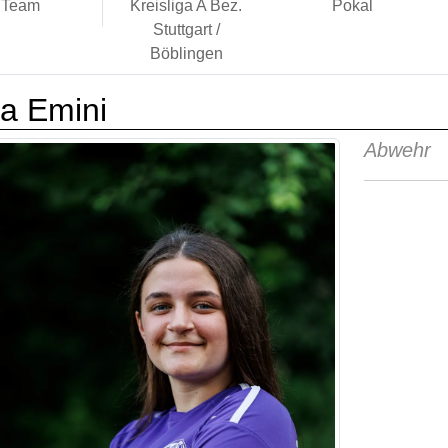
Team
Kreisliga A Bez.
Pokal
Stuttgart /
Böblingen
a Emini
Abwehr