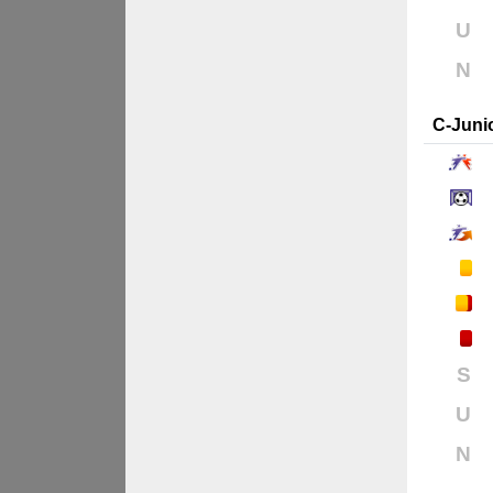
U
N
C-Juni
S
U
N