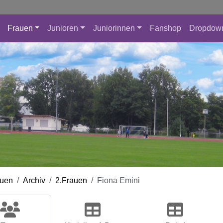
Frauen
Junioren
Juniorinnen
Fanshop
Dropdow
auen
Archiv
2.Frauen
Fiona Emini