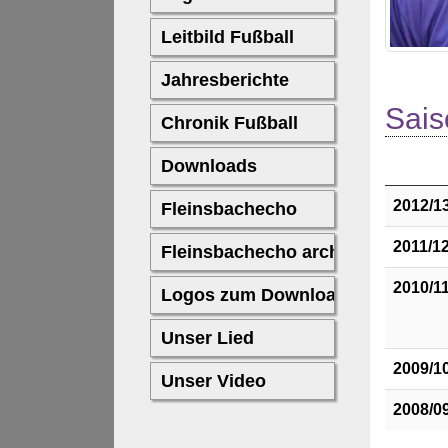
Sais
2012/1
2011/1
2010/1
2009/1
2008/0