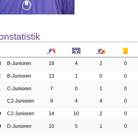
onstatistik
3
B-Junioren
18
4
2
0
2
B-Junioren
13
1
0
0
1
C-Junioren
7
0
1
0
C2-Junioren
9
4
4
0
0
C2-Junioren
14
10
2
0
9
D-Junioren
10
5
1
0