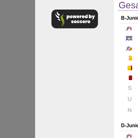
Gesa
B-Juni
S
U
N
D-Juni