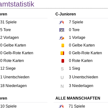
mtstatistik
oren
C-Junioren
31
Spiele
7
Spiele
5
Tore
0
Tore
2
Vorlagen
1
Vorlage
0
Gelbe Karten
0
Gelbe Karten
0
Gelb-Rote Karten
0
Gelb-Rote Karten
0
Rote Karten
0
Rote Karten
12 Siege
S
1 Sieg
1 Unentschieden
U
3 Unentschieden
18 Niederlagen
N
3 Niederlagen
oren
ALLE MANNSCHAFTEN
10
Spiele
71
Spiele